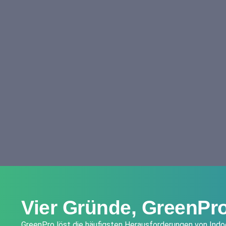
Vier Gründe, GreenPr
GreenPro löst die häufigsten Herausforderungen von Indoo